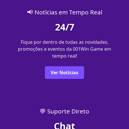
📢 Notícias em Tempo Real
24/7
Fique por dentro de todas as novidades,
promoções e eventos da 001Win Game em
tempo real!
Ver Notícias
💬 Suporte Direto
Chat