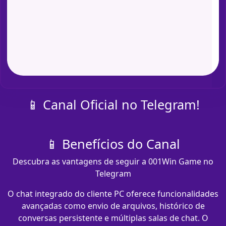
📱 Canal Oficial no Telegram!
📱 Benefícios do Canal
Descubra as vantagens de seguir a 001Win Game no
Telegram
O chat integrado do cliente PC oferece funcionalidades
avançadas como envio de arquivos, histórico de
conversas persistente e múltiplas salas de chat. O