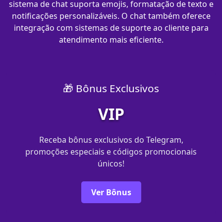
sistema de chat suporta emojis, formatação de texto e
notificações personalizáveis. O chat também oferece
integração com sistemas de suporte ao cliente para
atendimento mais eficiente.
🎁 Bônus Exclusivos
VIP
Receba bônus exclusivos do Telegram,
promoções especiais e códigos promocionais
únicos!
Ver Bônus