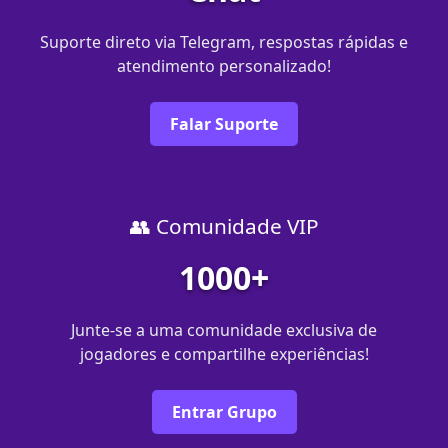
Suporte direto via Telegram, respostas rápidas e
atendimento personalizado!
Falar Suporte
👥 Comunidade VIP
1000+
Junte-se a uma comunidade exclusiva de
jogadores e compartilhe experiências!
Entrar Grupo