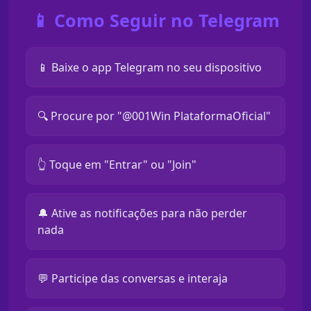
📱 Como Seguir no Telegram
📱 Baixe o app Telegram no seu dispositivo
🔍 Procure por "@001Win PlataformaOficial"
👆 Toque em "Entrar" ou "Join"
🔔 Ative as notificações para não perder
nada
💬 Participe das conversas e interaja