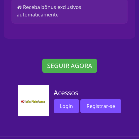
🎁 Receba bônus exclusivos
automaticamente
SEGUIR AGORA
Acessos
Login
Registrar-se