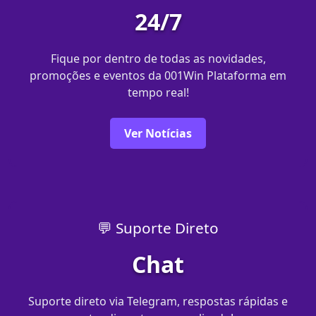
24/7
Fique por dentro de todas as novidades,
promoções e eventos da 001Win Plataforma em
tempo real!
Ver Notícias
💬 Suporte Direto
Chat
Suporte direto via Telegram, respostas rápidas e