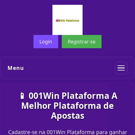
Login
Registrar-se
Menu
📱 001Win Plataforma A
Melhor Plataforma de
Apostas
Cadastre-se na 001Win Plataforma para ganhar