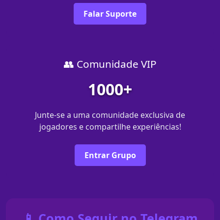
Falar Suporte
👥 Comunidade VIP
1000+
Junte-se a uma comunidade exclusiva de
jogadores e compartilhe experiências!
Entrar Grupo
📱 Como Seguir no Telegram