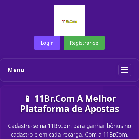
Login
Registrar-se
Menu
📱 11Br.Com A Melhor
Plataforma de Apostas
Cadastre-se na 11Br.Com para ganhar bônus no
cadastro e em cada recarga. Com a 11Br.Com,