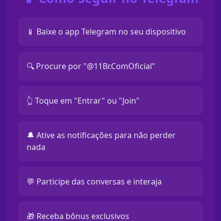
📱 Baixe o app Telegram no seu dispositivo
🔍 Procure por "@11Br.ComOficial"
👆 Toque em "Entrar" ou "Join"
🔔 Ative as notificações para não perder
nada
💬 Participe das conversas e interaja
🎁 Receba bônus exclusivos