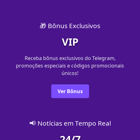
🎁 Bônus Exclusivos
VIP
Receba bônus exclusivos do Telegram,
promoções especiais e códigos promocionais
únicos!
Ver Bônus
📢 Notícias em Tempo Real
24/7