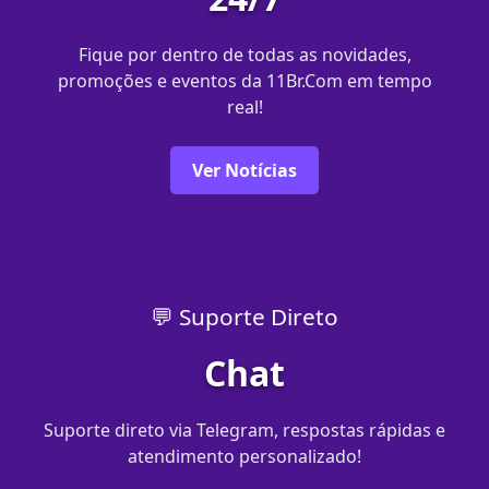
Fique por dentro de todas as novidades,
promoções e eventos da 11Br.Com em tempo
real!
Ver Notícias
💬 Suporte Direto
Chat
Suporte direto via Telegram, respostas rápidas e
atendimento personalizado!