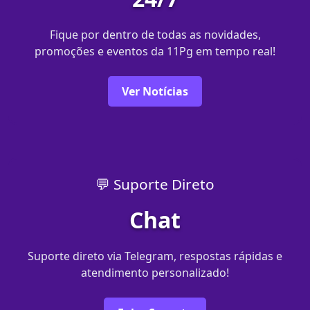
Fique por dentro de todas as novidades,
promoções e eventos da 11Pg em tempo real!
Ver Notícias
💬 Suporte Direto
Chat
Suporte direto via Telegram, respostas rápidas e
atendimento personalizado!