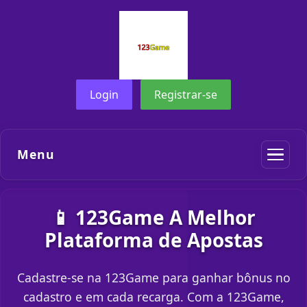
Login
Registrar-se
Menu
📱 123Game A Melhor
Plataforma de Apostas
Cadastre-se na 123Game para ganhar bônus no
cadastro e em cada recarga. Com a 123Game,