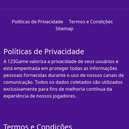
Políticas de Privacidade
Termos e Condições
Sitemap
Políticas de Privacidade
A 123Game valoriza a privacidade de seus usuários e
está empenhada em proteger todas as informações
pessoais fornecidas durante o uso de nossos canais de
comunicação. Todos os dados coletados são utilizados
exclusivamente para fins de melhoria contínua da
experiência de nossos jogadores.
Termos e Condições