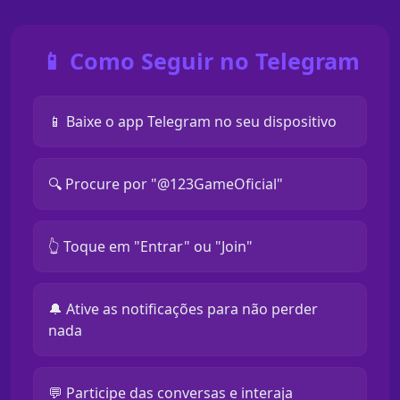
📱 Como Seguir no Telegram
📱 Baixe o app Telegram no seu dispositivo
🔍 Procure por "@123GameOficial"
👆 Toque em "Entrar" ou "Join"
🔔 Ative as notificações para não perder
nada
💬 Participe das conversas e interaja