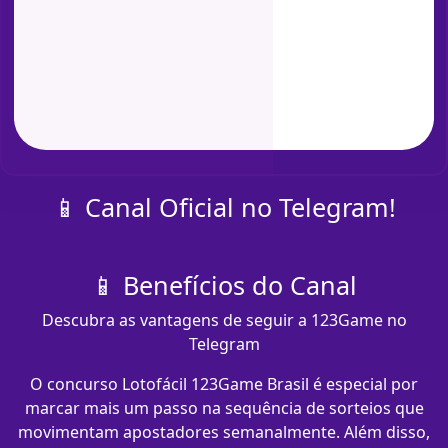
📱 Canal Oficial no Telegram!
📱 Benefícios do Canal
Descubra as vantagens de seguir a 123Game no
Telegram
O concurso Lotofácil 123Game Brasil é especial por
marcar mais um passo na sequência de sorteios que
movimentam apostadores semanalmente. Além disso,