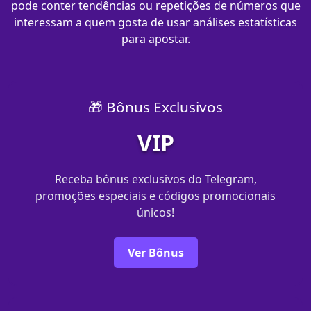
pode conter tendências ou repetições de números que
interessam a quem gosta de usar análises estatísticas
para apostar.
🎁 Bônus Exclusivos
VIP
Receba bônus exclusivos do Telegram,
promoções especiais e códigos promocionais
únicos!
Ver Bônus