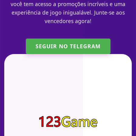
você tem acesso a promoções incríveis e uma
experiência de jogo inigualável. Junte-se aos
vencedores agora!
SEGUIR NO TELEGRAM