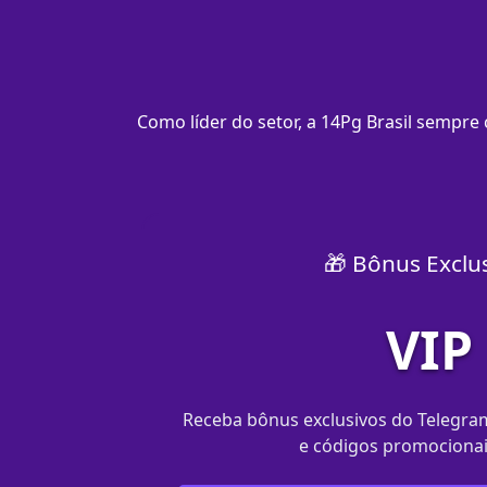
Como líder do setor, a 14Pg Brasil sempre
🎁 Bônus Exclu
VIP
Receba bônus exclusivos do Telegra
e códigos promocionai