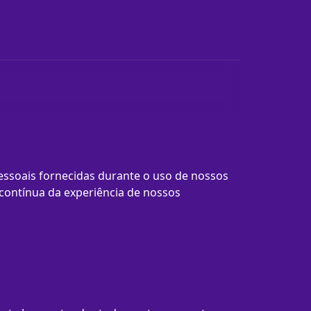
essoais fornecidas durante o uso de nossos
 contínua da experiência de nossos