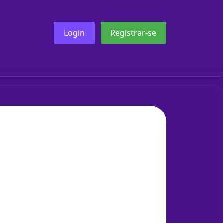
Login
Registrar-se