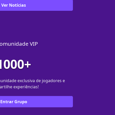
Ver Notícias
Comunidade VIP
1000+
unidade exclusiva de jogadores e
rtilhe experiências!
Entrar Grupo