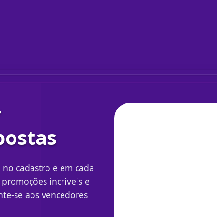
r
postas
 no cadastro e em cada
 promoções incríveis e
unte-se aos vencedores