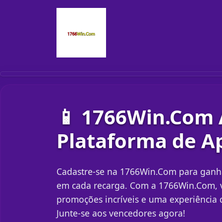
📱 1766Win.Com 
Plataforma de A
Cadastre-se na 1766Win.Com para ganh
em cada recarga. Com a 1766Win.Com, 
promoções incríveis e uma experiência d
Junte-se aos vencedores agora!