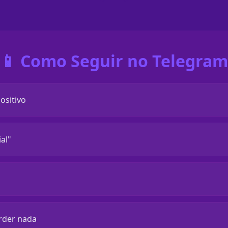
📱 Como Seguir no Telegram
ositivo
al"
erder nada