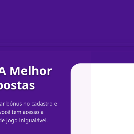
A Melhor
postas
ar bônus no cadastro e
você tem acesso a
e jogo inigualável.