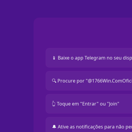
📱 Baixe o app Telegram no seu disp
🔍 Procure por "@1766Win.ComOfici
👆 Toque em "Entrar" ou "Join"
🔔 Ative as notificações para não p