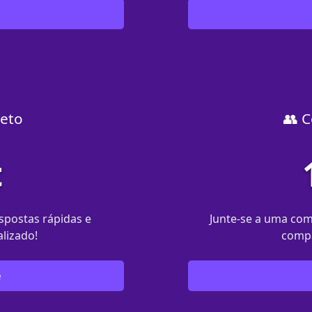
reto
👥 
t
espostas rápidas e
Junte-se a uma com
lizado!
compa
e