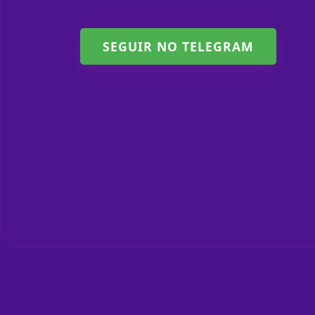
SEGUIR NO TELEGRAM