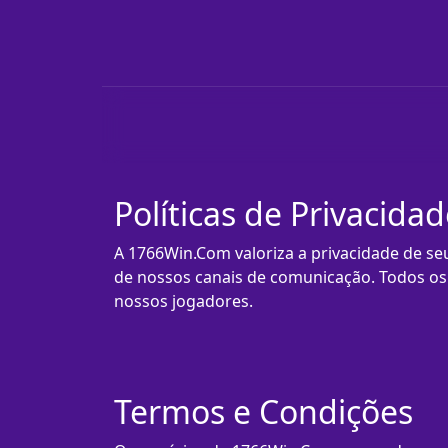
Políticas de Privacida
A 1766Win.Com valoriza a privacidade de s
de nossos canais de comunicação. Todos os 
nossos jogadores.
Termos e Condições