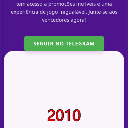
tem acesso a promoções incríveis e uma
experiência de jogo inigualável. Junte-se aos
vencedores agora!
SEGUIR NO TELEGRAM