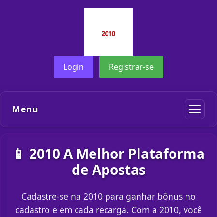
Login
Registrar-se
Menu
📱 2010 A Melhor Plataforma
de Apostas
Cadastre-se na 2010 para ganhar bônus no
cadastro e em cada recarga. Com a 2010, você