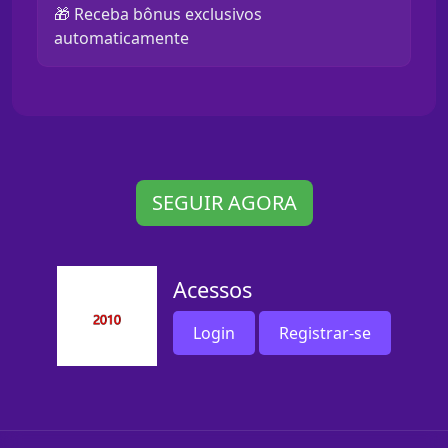
🎁 Receba bônus exclusivos
automaticamente
SEGUIR AGORA
Acessos
Login
Registrar-se