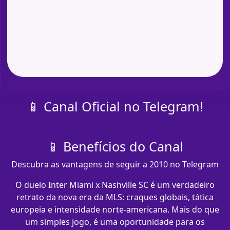
📱 Canal Oficial no Telegram!
📱 Benefícios do Canal
Descubra as vantagens de seguir a 2010 no Telegram
O duelo Inter Miami x Nashville SC é um verdadeiro
retrato da nova era da MLS: craques globais, tática
europeia e intensidade norte-americana. Mais do que
um simples jogo, é uma oportunidade para os