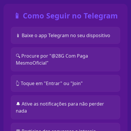
📱 Como Seguir no Telegram
📱 Baixe o app Telegram no seu dispositivo
🔍 Procure por "@28G Com Paga
MesmoOficial"
👆 Toque em "Entrar" ou "Join"
🔔 Ative as notificações para não perder
nada