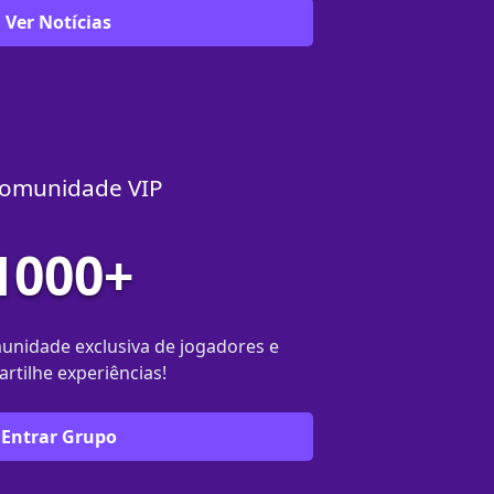
Ver Notícias
Comunidade VIP
1000+
unidade exclusiva de jogadores e
rtilhe experiências!
Entrar Grupo