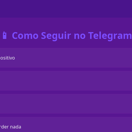
📱 Como Seguir no Telegram
ositivo
erder nada