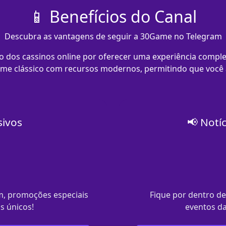
📱 Benefícios do Canal
Descubra as vantagens de seguir a 30Game no Telegram
 dos cassinos online por oferecer uma experiência comple
rme clássico com recursos modernos, permitindo que você
sivos
📢 Notí
m, promoções especiais
Fique por dentro d
s únicos!
eventos d