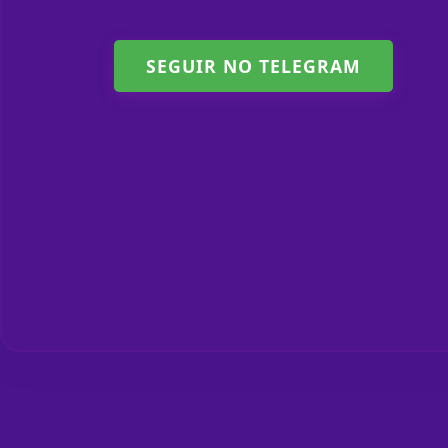
SEGUIR NO TELEGRAM