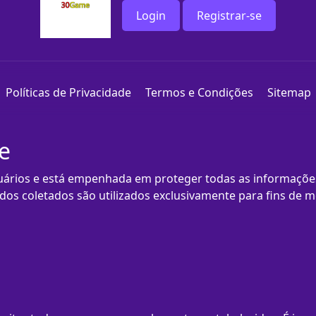
Login
Registrar-se
Políticas de Privacidade
Termos e Condições
Sitemap
de
suários e está empenhada em proteger todas as informaçõe
os coletados são utilizados exclusivamente para fins de m