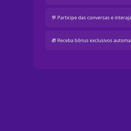
💬 Participe das conversas e interaj
🎁 Receba bônus exclusivos autom