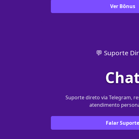
Ver Bônus
💬 Suporte Di
Cha
Suporte direto via Telegram, r
atendimento persona
Falar Suport