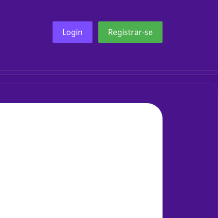
Login
Registrar-se