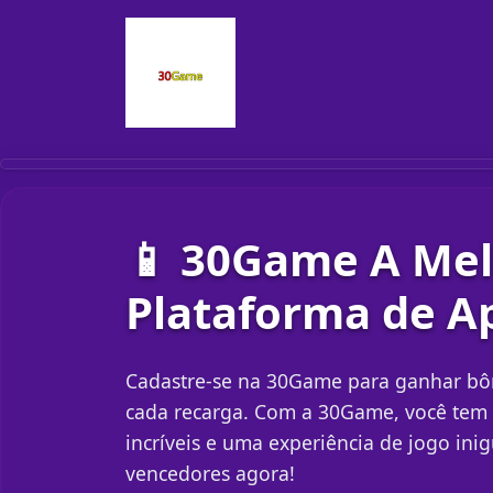
📱 30Game A Me
Plataforma de A
Cadastre-se na 30Game para ganhar bô
cada recarga. Com a 30Game, você tem
incríveis e uma experiência de jogo inig
vencedores agora!