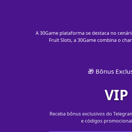
A 30Game plataforma se destaca no cenário
Fruit Slots, a 30Game combina o cha
🎁 Bônus Exclu
VIP
Receba bônus exclusivos do Telegra
e códigos promocionai