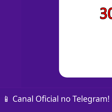
📱 Canal Oficial no Telegram!