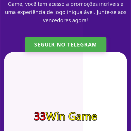
Game, você tem acesso a promoções incríveis e
uma experiência de jogo inigualável. Junte-se aos
vencedores agora!
SEGUIR NO TELEGRAM