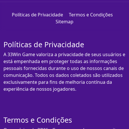
Políticas de Privacidade
Termos e Condições
Sitemap
Políticas de Privacidade
A 33Win Game valoriza a privacidade de seus usuários e
está empenhada em proteger todas as informações
pessoais fornecidas durante o uso de nossos canais de
comunicação. Todos os dados coletados são utilizados
exclusivamente para fins de melhoria contínua da
experiência de nossos jogadores.
Termos e Condições