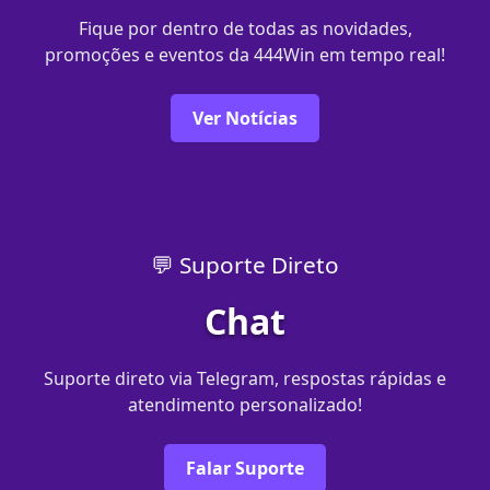
Fique por dentro de todas as novidades,
promoções e eventos da 444Win em tempo real!
Ver Notícias
💬 Suporte Direto
Chat
Suporte direto via Telegram, respostas rápidas e
atendimento personalizado!
Falar Suporte