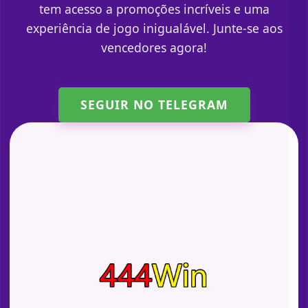
tem acesso a promoções incríveis e uma
experiência de jogo inigualável. Junte-se aos
vencedores agora!
SEGUIR NO TELEGRAM