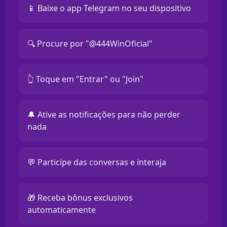
📱 Baixe o app Telegram no seu dispositivo
🔍 Procure por "@444WinOficial"
👆 Toque em "Entrar" ou "Join"
🔔 Ative as notificações para não perder
nada
💬 Participe das conversas e interaja
🎁 Receba bônus exclusivos
automaticamente