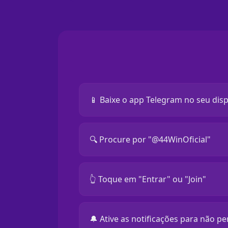
📱 Baixe o app Telegram no seu disp
🔍 Procure por "@44WinOficial"
👆 Toque em "Entrar" ou "Join"
🔔 Ative as notificações para não p