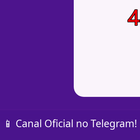
📱 Canal Oficial no Telegram!