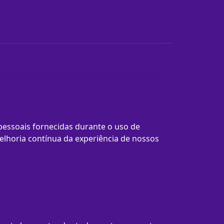
pessoais fornecidas durante o uso de
elhoria contínua da experiência de nossos