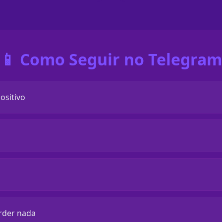
📱 Como Seguir no Telegram
ositivo
erder nada