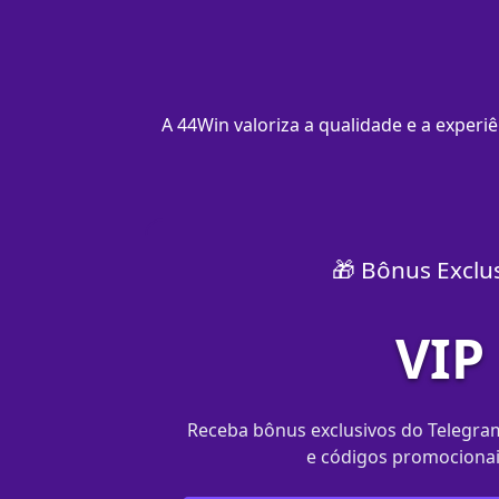
A 44Win valoriza a qualidade e a experi
🎁 Bônus Exclu
VIP
Receba bônus exclusivos do Telegra
e códigos promocionai