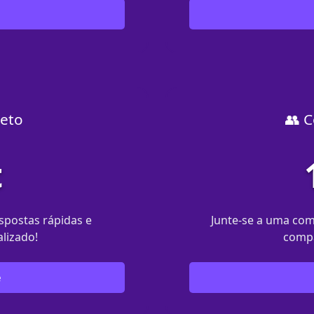
reto
👥 
t
espostas rápidas e
Junte-se a uma com
lizado!
compa
e