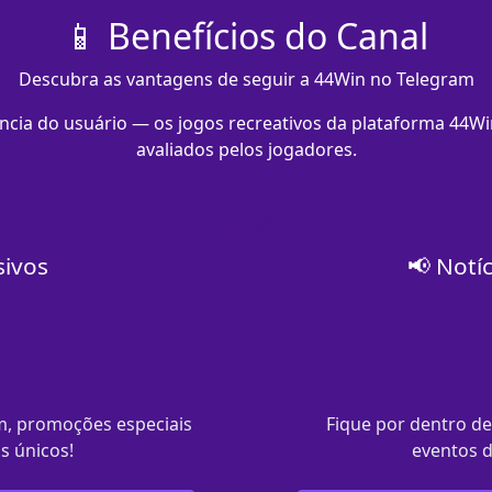
📱 Benefícios do Canal
Descubra as vantagens de seguir a 44Win no Telegram
ência do usuário — os jogos recreativos da plataforma 44W
avaliados pelos jogadores.
sivos
📢 Notí
m, promoções especiais
Fique por dentro d
s únicos!
eventos d