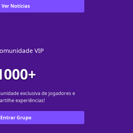
Ver Notícias
Comunidade VIP
1000+
unidade exclusiva de jogadores e
rtilhe experiências!
Entrar Grupo