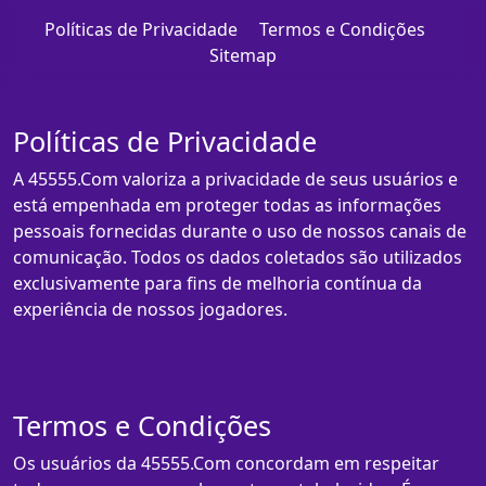
Políticas de Privacidade
Termos e Condições
Sitemap
Políticas de Privacidade
A 45555.Com valoriza a privacidade de seus usuários e
está empenhada em proteger todas as informações
pessoais fornecidas durante o uso de nossos canais de
comunicação. Todos os dados coletados são utilizados
exclusivamente para fins de melhoria contínua da
experiência de nossos jogadores.
Termos e Condições
Os usuários da 45555.Com concordam em respeitar