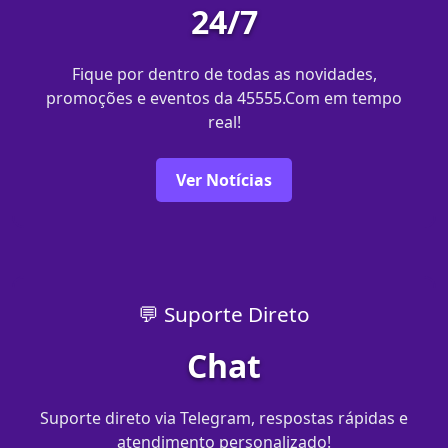
24/7
Fique por dentro de todas as novidades,
promoções e eventos da 45555.Com em tempo
real!
Ver Notícias
💬 Suporte Direto
Chat
Suporte direto via Telegram, respostas rápidas e
atendimento personalizado!