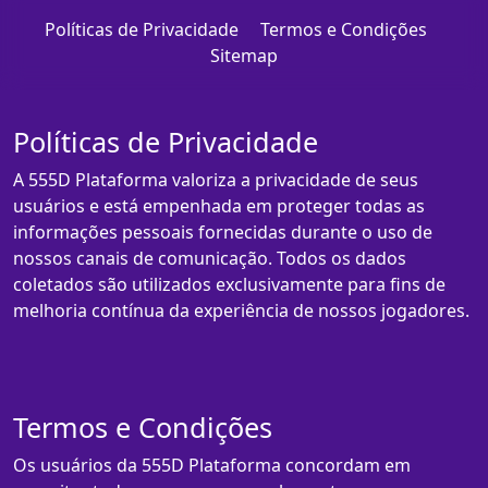
Políticas de Privacidade
Termos e Condições
Sitemap
Políticas de Privacidade
A 555D Plataforma valoriza a privacidade de seus
usuários e está empenhada em proteger todas as
informações pessoais fornecidas durante o uso de
nossos canais de comunicação. Todos os dados
coletados são utilizados exclusivamente para fins de
melhoria contínua da experiência de nossos jogadores.
Termos e Condições
Os usuários da 555D Plataforma concordam em