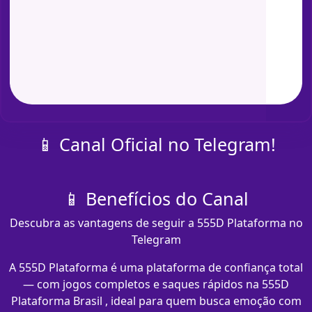
📱 Canal Oficial no Telegram!
📱 Benefícios do Canal
Descubra as vantagens de seguir a 555D Plataforma no
Telegram
A 555D Plataforma é uma plataforma de confiança total
— com jogos completos e saques rápidos na 555D
Plataforma Brasil , ideal para quem busca emoção com