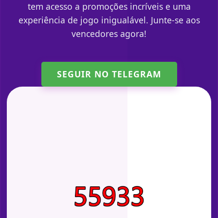
tem acesso a promoções incríveis e uma
experiência de jogo inigualável. Junte-se aos
vencedores agora!
SEGUIR NO TELEGRAM