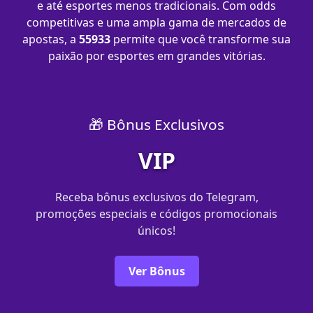
e até esportes menos tradicionais. Com odds
competitivas e uma ampla gama de mercados de
apostas, a
55933
permite que você transforme sua
paixão por esportes em grandes vitórias.
🎁 Bônus Exclusivos
VIP
Receba bônus exclusivos do Telegram,
promoções especiais e códigos promocionais
únicos!
Ver Bônus