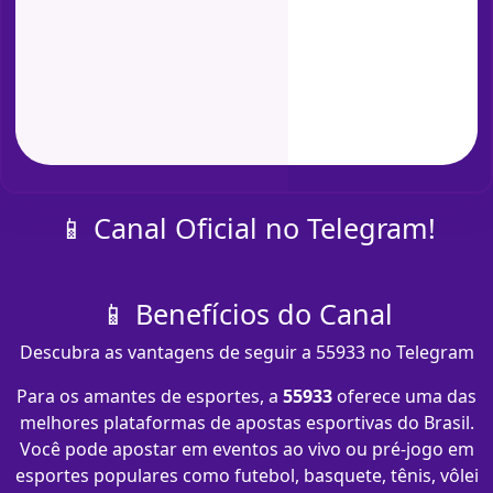
📱 Canal Oficial no Telegram!
📱 Benefícios do Canal
Descubra as vantagens de seguir a 55933 no Telegram
Para os amantes de esportes, a
55933
oferece uma das
melhores plataformas de apostas esportivas do Brasil.
Você pode apostar em eventos ao vivo ou pré-jogo em
esportes populares como futebol, basquete, tênis, vôlei