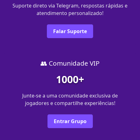
Suporte direto via Telegram, respostas rápidas e
atendimento personalizado!
Falar Suporte
👥 Comunidade VIP
1000+
Junte-se a uma comunidade exclusiva de
jogadores e compartilhe experiências!
Entrar Grupo