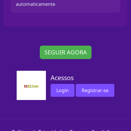
automaticamente
SEGUIR AGORA
Acessos
Login
Registrar-se