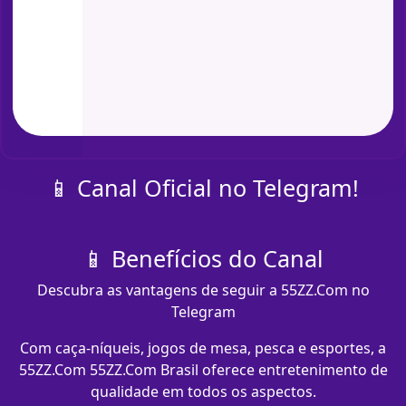
📱 Canal Oficial no Telegram!
📱 Benefícios do Canal
Descubra as vantagens de seguir a 55ZZ.Com no
Telegram
Com caça-níqueis, jogos de mesa, pesca e esportes, a
55ZZ.Com 55ZZ.Com Brasil oferece entretenimento de
qualidade em todos os aspectos.