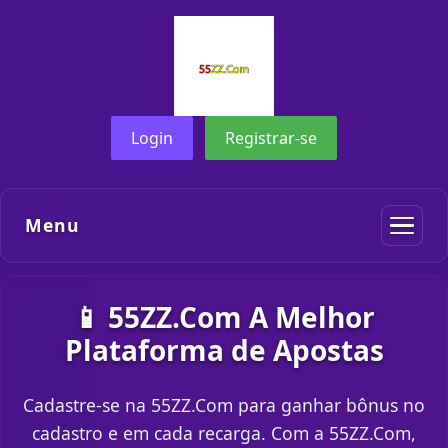
Login
Registrar-se
Menu
📱 55ZZ.Com A Melhor
Plataforma de Apostas
Cadastre-se na 55ZZ.Com para ganhar bônus no
cadastro e em cada recarga. Com a 55ZZ.Com,