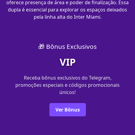
oferece presença de área e poder de finalização. Essa
dupla é essencial para explorar os espaços deixados
pela linha alta do Inter Miami.
🎁 Bônus Exclusivos
VIP
Receba bônus exclusivos do Telegram,
promoções especiais e códigos promocionais
únicos!
Ver Bônus