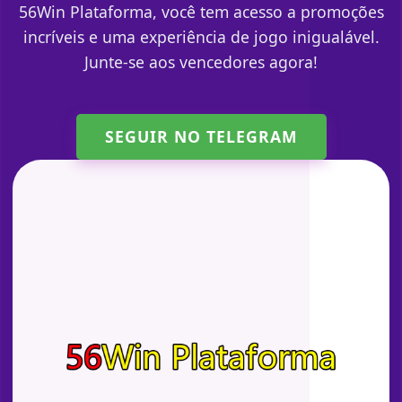
56Win Plataforma, você tem acesso a promoções
incríveis e uma experiência de jogo inigualável.
Junte-se aos vencedores agora!
SEGUIR NO TELEGRAM