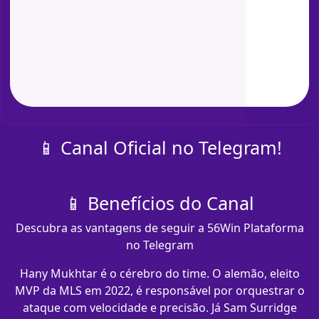
📱 Canal Oficial no Telegram!
📱 Benefícios do Canal
Descubra as vantagens de seguir a 56Win Plataforma
no Telegram
Hany Mukhtar é o cérebro do time. O alemão, eleito
MVP da MLS em 2022, é responsável por orquestrar o
ataque com velocidade e precisão. Já Sam Surridge