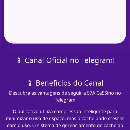
📱 Canal Oficial no Telegram!
📱 Benefícios do Canal
Descubra as vantagens de seguir a 57A CaSSino no
Telegram
O aplicativo utiliza compressão inteligente para
minimizar o uso de espaço, mas o cache pode crescer
com o uso. O sistema de gerenciamento de cache do