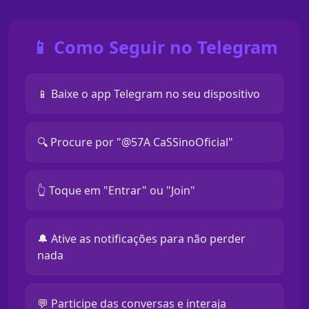
📱 Como Seguir no Telegram
📱 Baixe o app Telegram no seu dispositivo
🔍 Procure por "@57A CaSSinoOficial"
👆 Toque em "Entrar" ou "Join"
🔔 Ative as notificações para não perder
nada
💬 Participe das conversas e interaja