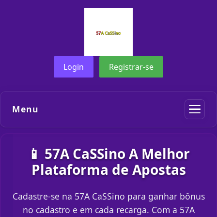
Login
Registrar-se
Menu
📱 57A CaSSino A Melhor
Plataforma de Apostas
Cadastre-se na 57A CaSSino para ganhar bônus
no cadastro e em cada recarga. Com a 57A