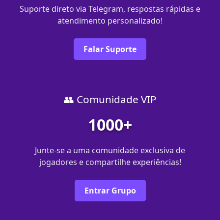
Suporte direto via Telegram, respostas rápidas e
atendimento personalizado!
Falar Suporte
👥 Comunidade VIP
1000+
Junte-se a uma comunidade exclusiva de
jogadores e compartilhe experiências!
Entrar Grupo