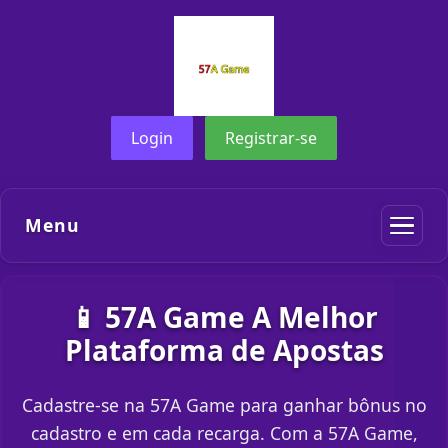
Login
Registrar-se
Menu
📱 57A Game A Melhor
Plataforma de Apostas
Cadastre-se na 57A Game para ganhar bônus no
cadastro e em cada recarga. Com a 57A Game,