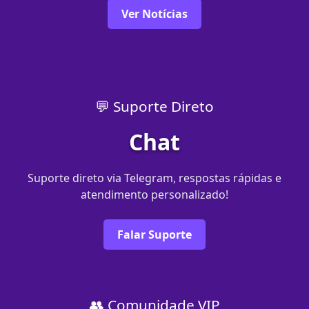
Ver Notícias
💬 Suporte Direto
Chat
Suporte direto via Telegram, respostas rápidas e
atendimento personalizado!
Falar Suporte
👥 Comunidade VIP