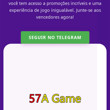
você tem acesso a promoções incríveis e uma
experiência de jogo inigualável. Junte-se aos
vencedores agora!
SEGUIR NO TELEGRAM