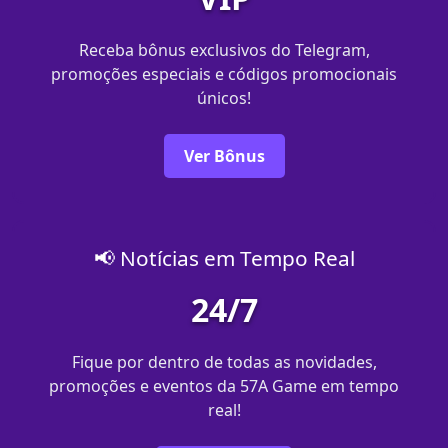
Receba bônus exclusivos do Telegram,
promoções especiais e códigos promocionais
únicos!
Ver Bônus
📢 Notícias em Tempo Real
24/7
Fique por dentro de todas as novidades,
promoções e eventos da 57A Game em tempo
real!