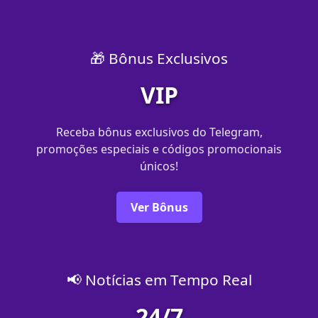
🎁 Bônus Exclusivos
VIP
Receba bônus exclusivos do Telegram,
promoções especiais e códigos promocionais
únicos!
Ver Bônus
📢 Notícias em Tempo Real
24/7