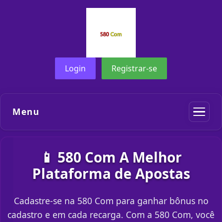
Login
Registrar-se
Menu
📱 580 Com A Melhor
Plataforma de Apostas
Cadastre-se na 580 Com para ganhar bônus no
cadastro e em cada recarga. Com a 580 Com, você