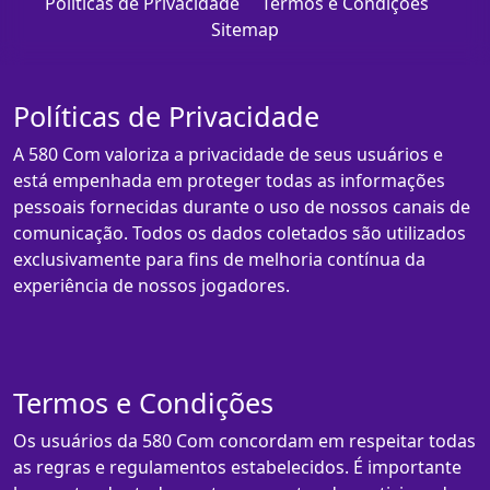
Políticas de Privacidade
Termos e Condições
Sitemap
Políticas de Privacidade
A 580 Com valoriza a privacidade de seus usuários e
está empenhada em proteger todas as informações
pessoais fornecidas durante o uso de nossos canais de
comunicação. Todos os dados coletados são utilizados
exclusivamente para fins de melhoria contínua da
experiência de nossos jogadores.
Termos e Condições
Os usuários da 580 Com concordam em respeitar todas
as regras e regulamentos estabelecidos. É importante