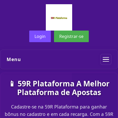
Login
Registrar-se
Menu
📱 59R Plataforma A Melhor
Plataforma de Apostas
Cadastre-se na 59R Plataforma para ganhar
bônus no cadastro e em cada recarga. Com a 59R