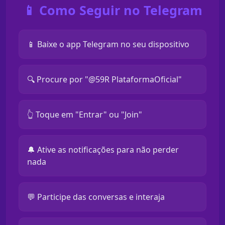
📱 Como Seguir no Telegram
📱 Baixe o app Telegram no seu dispositivo
🔍 Procure por "@59R PlataformaOficial"
👆 Toque em "Entrar" ou "Join"
🔔 Ative as notificações para não perder
nada
💬 Participe das conversas e interaja