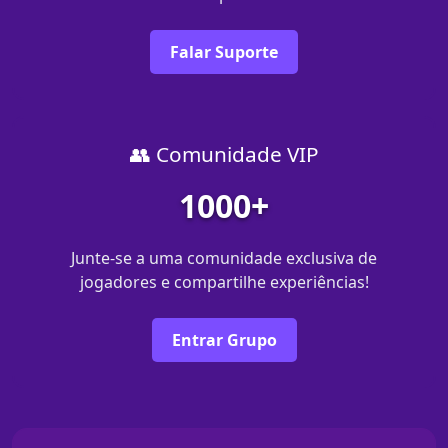
Falar Suporte
👥 Comunidade VIP
1000+
Junte-se a uma comunidade exclusiva de
jogadores e compartilhe experiências!
Entrar Grupo