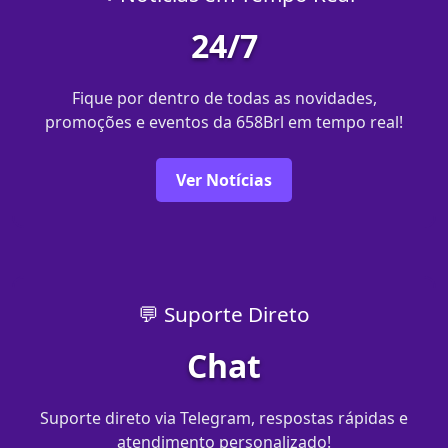
24/7
Fique por dentro de todas as novidades,
promoções e eventos da 658Brl em tempo real!
Ver Notícias
💬 Suporte Direto
Chat
Suporte direto via Telegram, respostas rápidas e
atendimento personalizado!