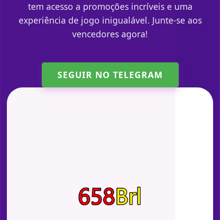
tem acesso a promoções incríveis e uma
experiência de jogo inigualável. Junte-se aos
vencedores agora!
SEGUIR NO TELEGRAM