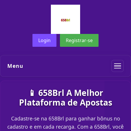
Login
Registrar-se
Menu
📱 658Brl A Melhor
Plataforma de Apostas
Cadastre-se na 658Brl para ganhar bônus no
cadastro e em cada recarga. Com a 658Brl, você