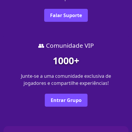
Falar Suporte
👥 Comunidade VIP
1000+
Junte-se a uma comunidade exclusiva de
jogadores e compartilhe experiências!
Entrar Grupo