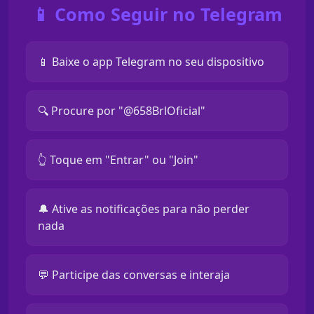
📱 Como Seguir no Telegram
📱 Baixe o app Telegram no seu dispositivo
🔍 Procure por "@658BrlOficial"
👆 Toque em "Entrar" ou "Join"
🔔 Ative as notificações para não perder
nada
💬 Participe das conversas e interaja