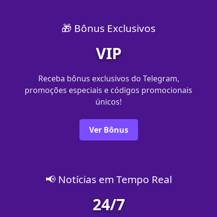
🎁 Bônus Exclusivos
VIP
Receba bônus exclusivos do Telegram,
promoções especiais e códigos promocionais
únicos!
Ver Bônus
📢 Notícias em Tempo Real
24/7