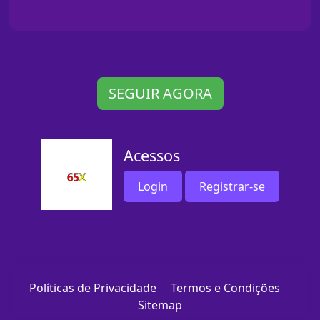
SEGUIR AGORA
Acessos
Login
Registrar-se
Políticas de Privacidade
Termos e Condições
Sitemap