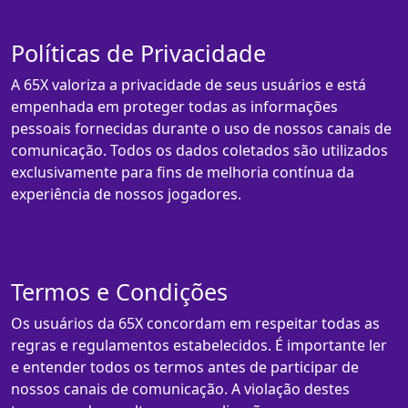
Políticas de Privacidade
A 65X valoriza a privacidade de seus usuários e está
empenhada em proteger todas as informações
pessoais fornecidas durante o uso de nossos canais de
comunicação. Todos os dados coletados são utilizados
exclusivamente para fins de melhoria contínua da
experiência de nossos jogadores.
Termos e Condições
Os usuários da 65X concordam em respeitar todas as
regras e regulamentos estabelecidos. É importante ler
e entender todos os termos antes de participar de
nossos canais de comunicação. A violação destes