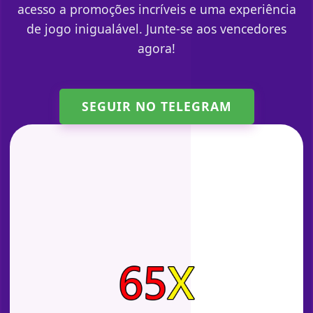
acesso a promoções incríveis e uma experiência
de jogo inigualável. Junte-se aos vencedores
agora!
SEGUIR NO TELEGRAM