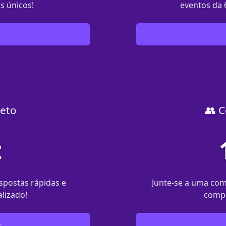
s únicos!
eventos da 
reto
👥 
t
espostas rápidas e
Junte-se a uma com
lizado!
compa
e