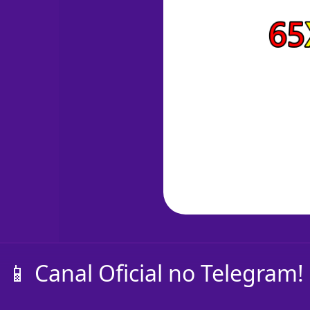
📱 Canal Oficial no Telegram!