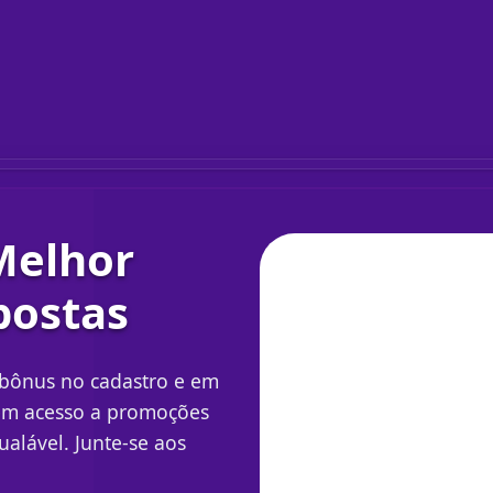
Melhor
postas
 bônus no cadastro e em
tem acesso a promoções
ualável. Junte-se aos