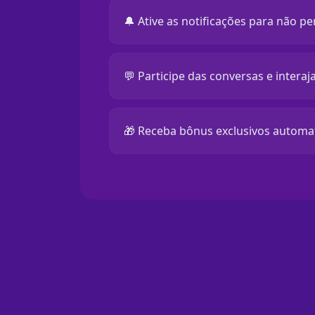
🔔 Ative as notificações para não p
💬 Participe das conversas e interaj
🎁 Receba bônus exclusivos autom