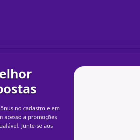
elhor
postas
bônus no cadastro e em
em acesso a promoções
ualável. Junte-se aos