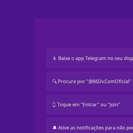
📱 Baixe o app Telegram no seu disp
🔍 Procure por "@66Dv.ComOficial"
👆 Toque em "Entrar" ou "Join"
🔔 Ative as notificações para não p