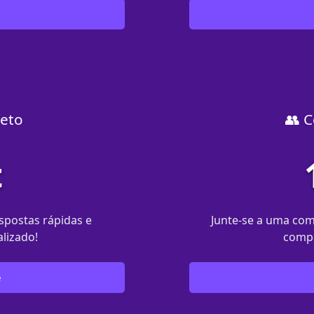
reto
👥 
t
espostas rápidas e
Junte-se a uma com
lizado!
compa
e