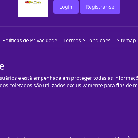
Login
Registrar-se
Políticas de Privacidade
Termos e Condições
Sitemap
de
 usuários e está empenhada em proteger todas as informaçõ
os coletados são utilizados exclusivamente para fins de m