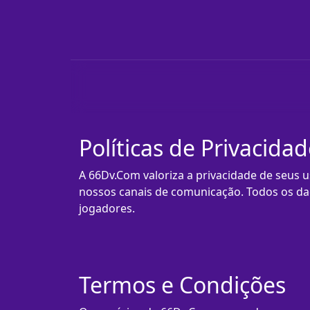
Políticas de Privacida
A 66Dv.Com valoriza a privacidade de seus
nossos canais de comunicação. Todos os dad
jogadores.
Termos e Condições