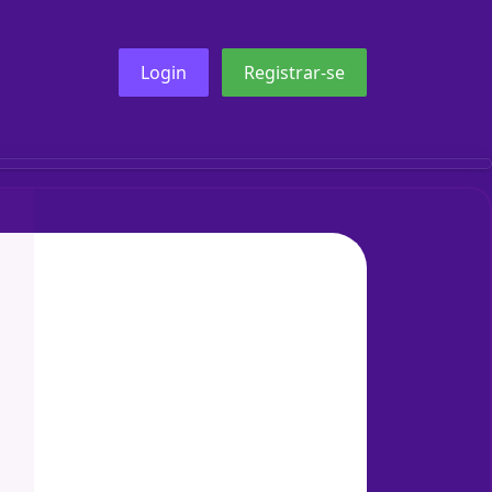
Login
Registrar-se