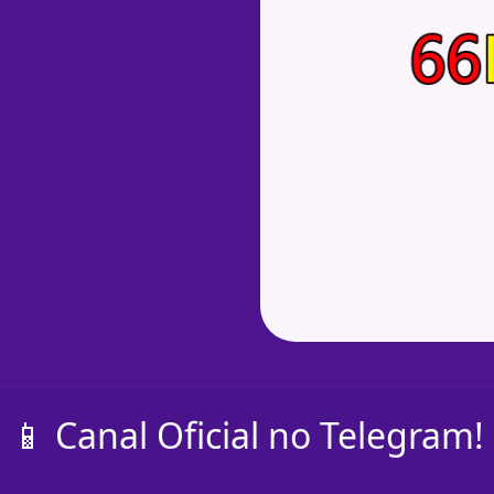
📱 Canal Oficial no Telegram!