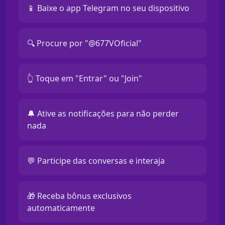
📱 Baixe o app Telegram no seu dispositivo
🔍 Procure por "@677VOficial"
👆 Toque em "Entrar" ou "Join"
🔔 Ative as notificações para não perder
nada
💬 Participe das conversas e interaja
🎁 Receba bônus exclusivos
automaticamente