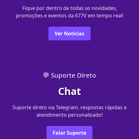
Fique por dentro de todas as novidades,
promoções e eventos da 677V em tempo real!
Ver Notícias
💬 Suporte Direto
Chat
Suporte direto via Telegram, respostas rápidas e
atendimento personalizado!
Falar Suporte