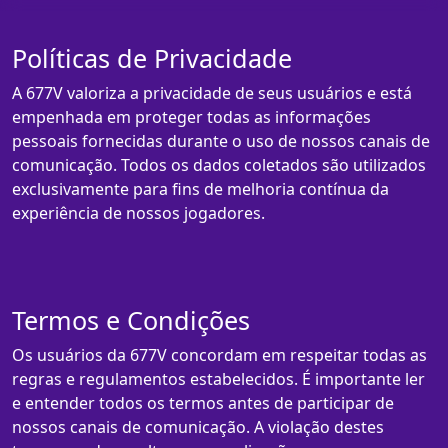
Políticas de Privacidade
A 677V valoriza a privacidade de seus usuários e está
empenhada em proteger todas as informações
pessoais fornecidas durante o uso de nossos canais de
comunicação. Todos os dados coletados são utilizados
exclusivamente para fins de melhoria contínua da
experiência de nossos jogadores.
Termos e Condições
Os usuários da 677V concordam em respeitar todas as
regras e regulamentos estabelecidos. É importante ler
e entender todos os termos antes de participar de
nossos canais de comunicação. A violação destes