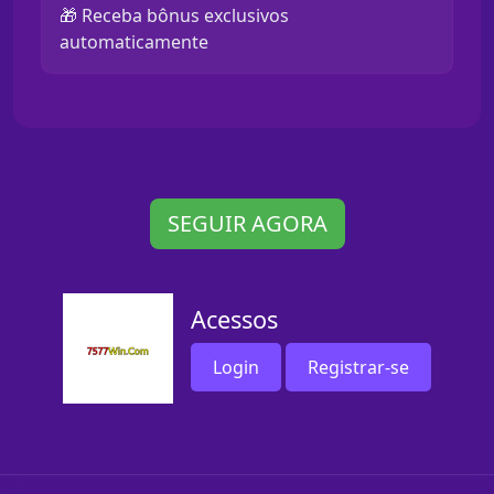
🎁 Receba bônus exclusivos
automaticamente
SEGUIR AGORA
Acessos
Login
Registrar-se