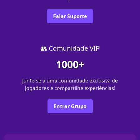
Falar Suporte
👥 Comunidade VIP
1000+
Junte-se a uma comunidade exclusiva de
jogadores e compartilhe experiências!
Entrar Grupo