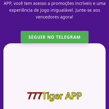
APP, você tem acesso a promoções incríveis e uma
experiência de jogo inigualável. Junte-se aos
vencedores agora!
SEGUIR NO TELEGRAM