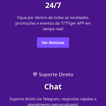
24/7
Fique por dentro de todas as novidades,
promoções e eventos da 777Tiger APP em
tempo real!
Ver Notícias
💬 Suporte Direto
Chat
Suporte direto via Telegram, respostas rápidas e
atendimento personalizado!