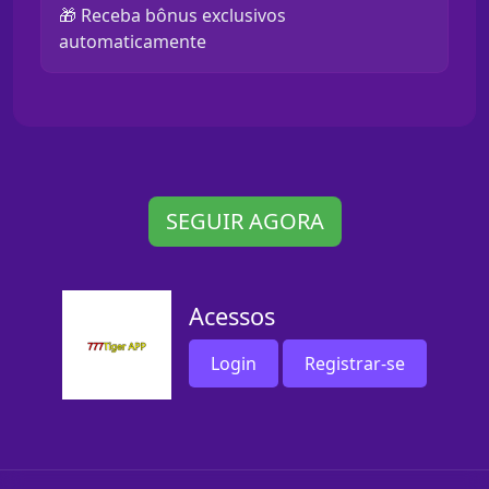
🎁 Receba bônus exclusivos
automaticamente
SEGUIR AGORA
Acessos
Login
Registrar-se