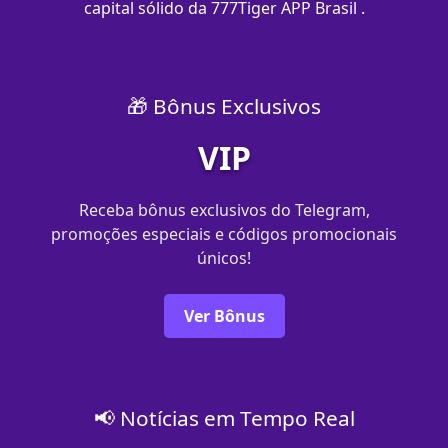
capital sólido da 777Tiger APP Brasil .
🎁 Bônus Exclusivos
VIP
Receba bônus exclusivos do Telegram,
promoções especiais e códigos promocionais
únicos!
Ver Bônus
📢 Notícias em Tempo Real