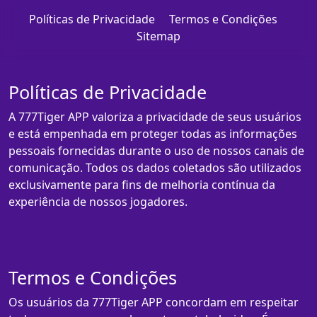
Políticas de Privacidade
Termos e Condições
Sitemap
Políticas de Privacidade
A 777Tiger APP valoriza a privacidade de seus usuários
e está empenhada em proteger todas as informações
pessoais fornecidas durante o uso de nossos canais de
comunicação. Todos os dados coletados são utilizados
exclusivamente para fins de melhoria contínua da
experiência de nossos jogadores.
Termos e Condições
Os usuários da 777Tiger APP concordam em respeitar