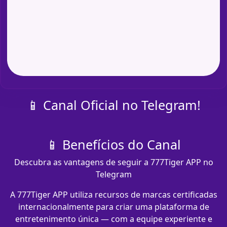
📱 Canal Oficial no Telegram!
📱 Benefícios do Canal
Descubra as vantagens de seguir a 777Tiger APP no
Telegram
A 777Tiger APP utiliza recursos de marcas certificadas
internacionalmente para criar uma plataforma de
entretenimento única — com a equipe experiente e