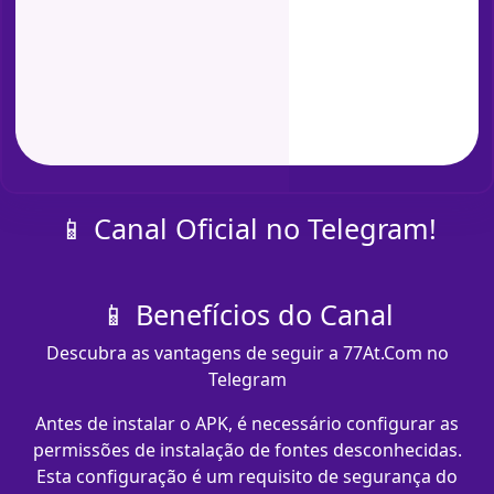
📱 Canal Oficial no Telegram!
📱 Benefícios do Canal
Descubra as vantagens de seguir a 77At.Com no
Telegram
Antes de instalar o APK, é necessário configurar as
permissões de instalação de fontes desconhecidas.
Esta configuração é um requisito de segurança do