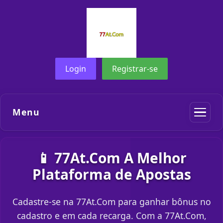
Login
Registrar-se
Menu
📱 77At.Com A Melhor
Plataforma de Apostas
Cadastre-se na 77At.Com para ganhar bônus no
cadastro e em cada recarga. Com a 77At.Com,