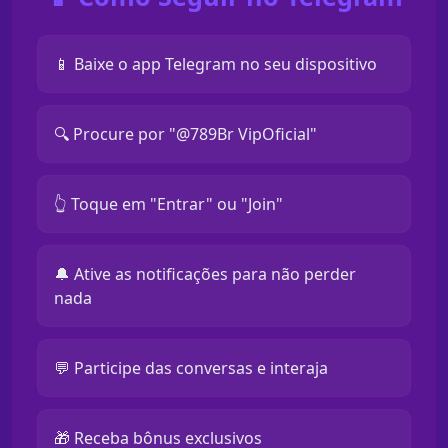
📱 Baixe o app Telegram no seu dispositivo
🔍 Procure por "@789Br VipOficial"
👆 Toque em "Entrar" ou "Join"
🔔 Ative as notificações para não perder
nada
💬 Participe das conversas e interaja
🎁 Receba bônus exclusivos