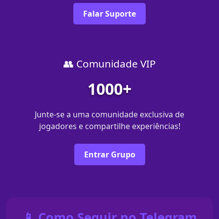
Falar Suporte
👥 Comunidade VIP
1000+
Junte-se a uma comunidade exclusiva de
jogadores e compartilhe experiências!
Entrar Grupo
📱 Como Seguir no Telegram