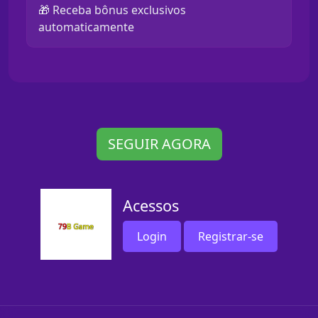
🎁 Receba bônus exclusivos
automaticamente
SEGUIR AGORA
Acessos
Login
Registrar-se