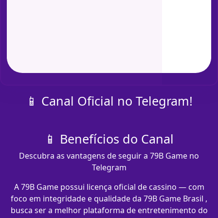
📱 Canal Oficial no Telegram!
📱 Benefícios do Canal
Descubra as vantagens de seguir a 79B Game no
Telegram
A 79B Game possui licença oficial de cassino — com
foco em integridade e qualidade da 79B Game Brasil ,
busca ser a melhor plataforma de entretenimento do